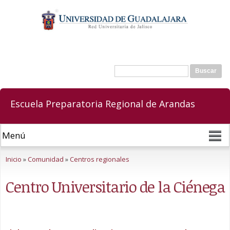
Pasar al
contenido
principal
Buscar
Formulario de búsqueda
Escuela Preparatoria Regional de Arandas
Se encuentra usted aquí
Inicio
»
Comunidad
»
Centros regionales
Centro Universitario de la Ciénega